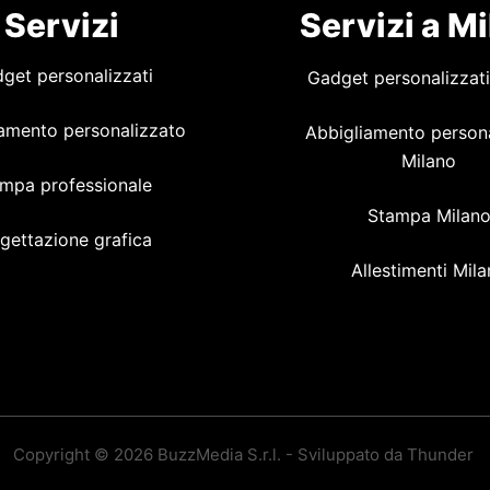
Servizi
Servizi a M
get personalizzati
Gadget personalizzati
amento personalizzato
Abbigliamento person
Milano
mpa professionale
Stampa Milan
gettazione grafica
Allestimenti Mil
Copyright © 2026 BuzzMedia S.r.l. - Sviluppato da Thunder