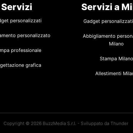
Servizi
Servizi a M
get personalizzati
Gadget personalizzati
amento personalizzato
Abbigliamento person
Milano
mpa professionale
Stampa Milan
gettazione grafica
Allestimenti Mil
Copyright © 2026 BuzzMedia S.r.l. - Sviluppato da Thunder