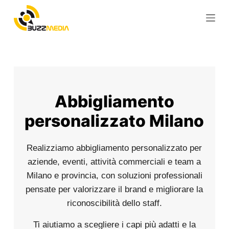
S
a
l
t
a
a
l
Abbigliamento
c
personalizzato Milano
o
n
t
Realizziamo abbigliamento personalizzato per
e
aziende, eventi, attività commerciali e team a
n
Milano e provincia, con soluzioni professionali
u
pensate per valorizzare il brand e migliorare la
t
riconoscibilità dello staff.
o
Ti aiutiamo a scegliere i capi più adatti e la