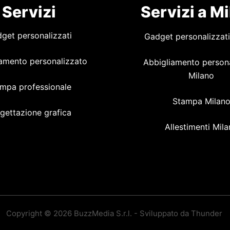
Servizi
Servizi a M
get personalizzati
Gadget personalizzati
amento personalizzato
Abbigliamento person
Milano
mpa professionale
Stampa Milan
gettazione grafica
Allestimenti Mil
Copyright © 2026 BuzzMedia S.r.l. - Sviluppato da Thunder