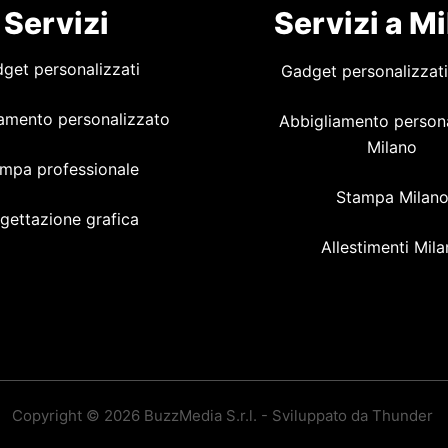
Servizi
Servizi a M
get personalizzati
Gadget personalizzati
amento personalizzato
Abbigliamento person
Milano
mpa professionale
Stampa Milan
gettazione grafica
Allestimenti Mil
Copyright © 2026 BuzzMedia S.r.l. - Sviluppato da Thunder