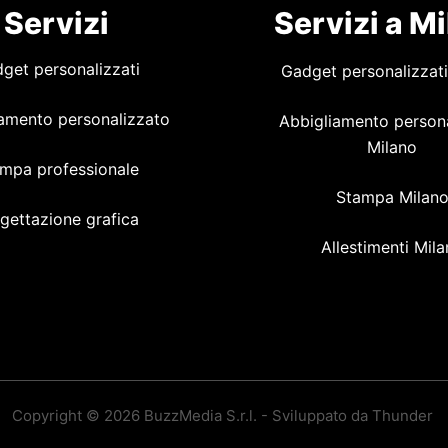
Servizi
Servizi a M
get personalizzati
Gadget personalizzati
amento personalizzato
Abbigliamento person
Milano
mpa professionale
Stampa Milan
gettazione grafica
Allestimenti Mil
Copyright © 2026 BuzzMedia S.r.l. - Sviluppato da Thunder