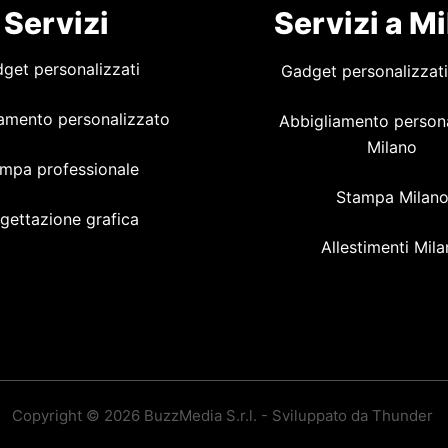
Servizi
Servizi a M
get personalizzati
Gadget personalizzati
amento personalizzato
Abbigliamento person
Milano
mpa professionale
Stampa Milan
gettazione grafica
Allestimenti Mil
Copyright © 2026 BuzzMedia S.r.l. - Sviluppato da Thunder