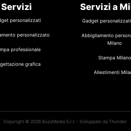
Servizi
Servizi a M
get personalizzati
Gadget personalizzati
amento personalizzato
Abbigliamento person
Milano
mpa professionale
Stampa Milan
gettazione grafica
Allestimenti Mil
Copyright © 2026 BuzzMedia S.r.l. - Sviluppato da Thunder