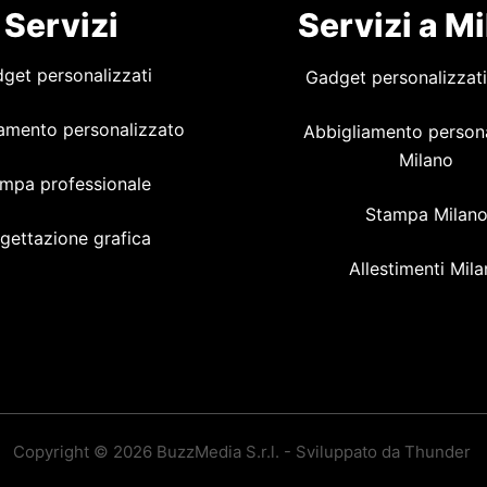
Servizi
Servizi a M
get personalizzati
Gadget personalizzati
amento personalizzato
Abbigliamento person
Milano
mpa professionale
Stampa Milan
gettazione grafica
Allestimenti Mil
Copyright © 2026 BuzzMedia S.r.l. - Sviluppato da Thunder