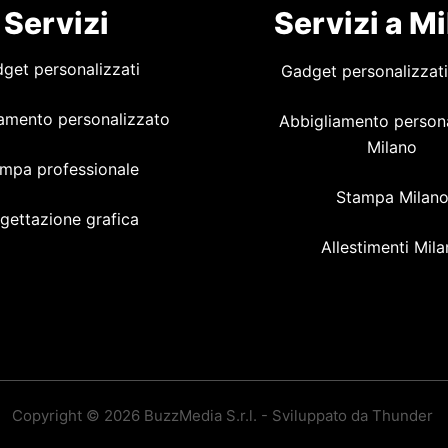
Servizi
Servizi a M
get personalizzati
Gadget personalizzati
amento personalizzato
Abbigliamento person
Milano
mpa professionale
Stampa Milan
gettazione grafica
Allestimenti Mil
Copyright © 2026 BuzzMedia S.r.l. - Sviluppato da Thunder