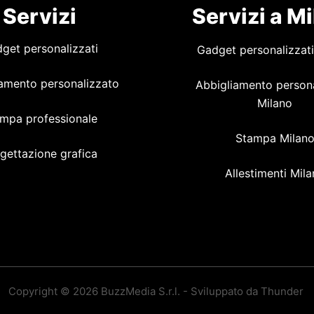
Servizi
Servizi a M
get personalizzati
Gadget personalizzati
amento personalizzato
Abbigliamento person
Milano
mpa professionale
Stampa Milan
gettazione grafica
Allestimenti Mil
Copyright © 2026 BuzzMedia S.r.l. - Sviluppato da Thunder