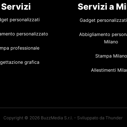
Servizi
Servizi a M
get personalizzati
Gadget personalizzati
amento personalizzato
Abbigliamento person
Milano
mpa professionale
Stampa Milan
gettazione grafica
Allestimenti Mil
Copyright © 2026 BuzzMedia S.r.l. - Sviluppato da Thunder