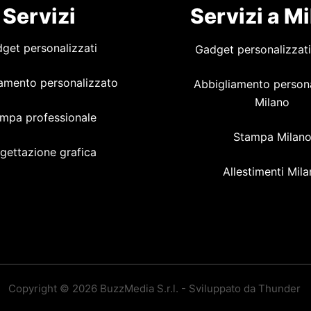
Servizi
Servizi a M
get personalizzati
Gadget personalizzati
amento personalizzato
Abbigliamento person
Milano
mpa professionale
Stampa Milan
gettazione grafica
Allestimenti Mil
Copyright © 2026 BuzzMedia S.r.l. - Sviluppato da Thunder