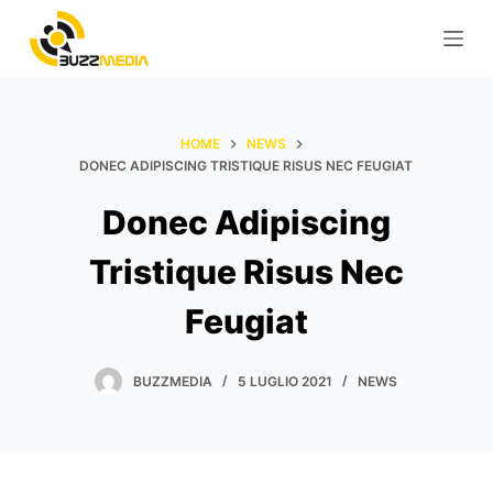
S
a
l
t
a
HOME
NEWS
a
DONEC ADIPISCING TRISTIQUE RISUS NEC FEUGIAT
l
Donec Adipiscing
c
o
Tristique Risus Nec
n
t
Feugiat
e
n
BUZZMEDIA
5 LUGLIO 2021
NEWS
u
t
o